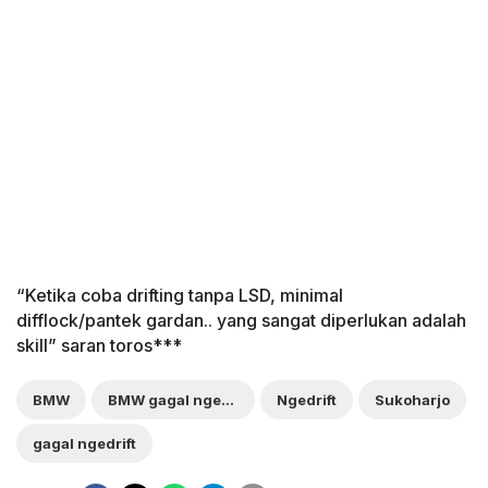
“Ketika coba drifting tanpa LSD, minimal
difflock/pantek gardan.. yang sangat diperlukan adalah
skill” saran toros***
BMW
BMW gagal ngedrift
Ngedrift
Sukoharjo
gagal ngedrift