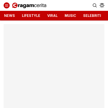
Ragamcerita.com
Informasi Terbaru dan Terkini
NEWS
LIFESTYLE
VIRAL
MUSIC
SELEBRITI