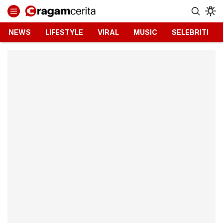
Ragamcerita.com
Informasi Terbaru dan Terkini
NEWS
LIFESTYLE
VIRAL
MUSIC
SELEBRITI