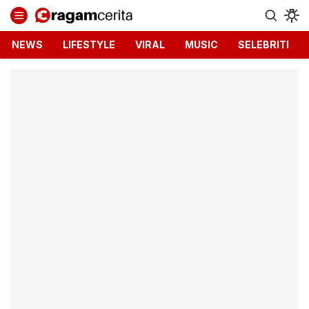
Ragamcerita.com
Informasi Terbaru dan Terkini
NEWS
LIFESTYLE
VIRAL
MUSIC
SELEBRITI