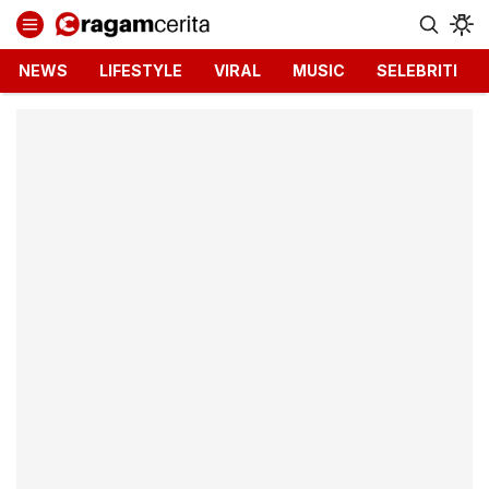
Ragamcerita.com
Informasi Terbaru dan Terkini
NEWS
LIFESTYLE
VIRAL
MUSIC
SELEBRITI