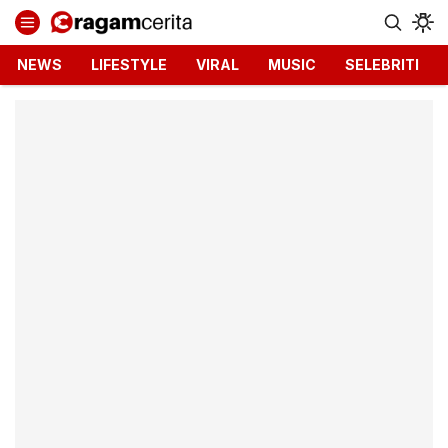
Ragamcerita.com
Informasi Terbaru dan Terkini
NEWS
LIFESTYLE
VIRAL
MUSIC
SELEBRITI