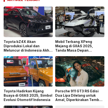
Toyota bZ4X Akan
Mobil Terbang XPeng
Diproduksi Lokal dan
Mejeng di GIIAS 2025,
Meluncur di Indonesia Akhir
Tanda Masa Depan
2025
Transportasi Semakin
Dekat
Toyota Hadirkan Kijang
Porsche 911 GT3 RS Edisi
Buaya di GIIAS 2025, Simbol
Dua Lipa Dilelang untuk
Evolusi Otomotif Indonesia
Amal, Diperkirakan Tembus
Rp7,5 Miliar