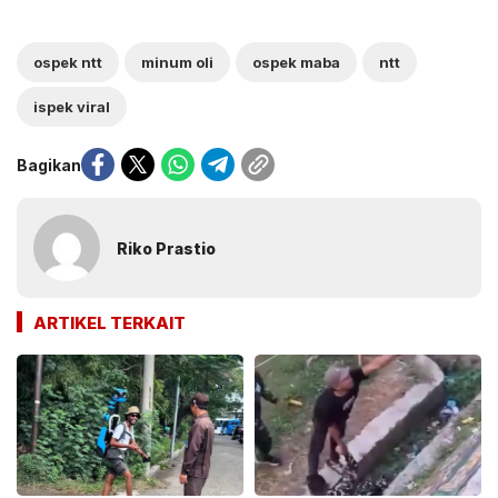
ospek ntt
minum oli
ospek maba
ntt
ispek viral
Bagikan
Riko Prastio
ARTIKEL TERKAIT