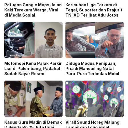
Petugas Google Maps Jalan
Kericuhan Liga Tarkam di
Kaki Terekam Warga, Viral
Tegal, Suporter dan Prajurit
di Media Sosial
TNI AD Terlibat Adu Jotos
Motomobi Kena Palak Parkir
Diduga Modus Penipuan,
Liar di Palembang, Padahal
Pria di Mandailing Natal
Sudah Bayar Resmi
Pura-Pura Terlindas Mobil
Kasus Guru Madin di Demak
Viral! Sound Horeg Malang
Didenda Rp 25 Juta Usai
Tampilkan Logo Halal,