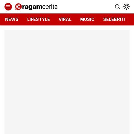
Ragamcerita.com
Informasi Terbaru dan Terkini
NEWS
LIFESTYLE
VIRAL
MUSIC
SELEBRITI