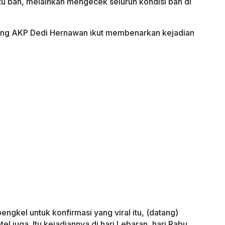
atu ban, melainkan mengecek seluruh kondisi ban di
g AKP Dedi Hernawan ikut membenarkan kejadian
bengkel untuk konfirmasi yang viral itu, (datang)
el juga. Itu kejadiannya di hari Lebaran, hari Rabu