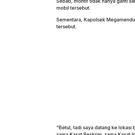
Sebab, montir tidak hanya ganti s
mobil tersebut.
Sementara, Kapolsek Megamendun
tersebut.
“Betul, tadi saya datang ke lokasi 
sama Kasat Reskrim, sama Kasat Int