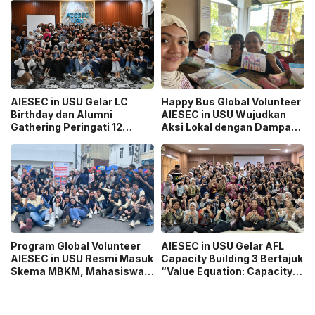
Mahasiswa
AIESEC in USU Gelar LC
Happy Bus Global Volunteer
Birthday dan Alumni
AIESEC in USU Wujudkan
Gathering Peringati 12
Aksi Lokal dengan Dampak
Tahun Organisasi
Global
Program Global Volunteer
AIESEC in USU Gelar AFL
AIESEC in USU Resmi Masuk
Capacity Building 3 Bertajuk
Skema MBKM, Mahasiswa
“Value Equation: Capacity
Bisa Konversi hingga 6 SKS
Price It Right Grow It Smart
Building”