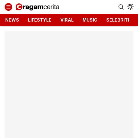
Ragamcerita.com
Informasi Terbaru dan Terkini
NEWS
LIFESTYLE
VIRAL
MUSIC
SELEBRITI