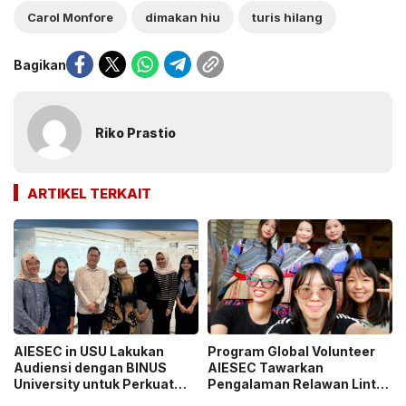
Carol Monfore
dimakan hiu
turis hilang
Bagikan
Riko Prastio
ARTIKEL TERKAIT
AIESEC in USU Lakukan
Program Global Volunteer
Audiensi dengan BINUS
AIESEC Tawarkan
University untuk Perkuat
Pengalaman Relawan Lintas
Sinergi Pengembangan
Negara