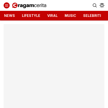
Ragamcerita.com
Informasi Terbaru dan Terkini
NEWS
LIFESTYLE
VIRAL
MUSIC
SELEBRITI