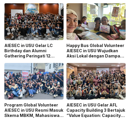
Sinergi Pengembangan
Negara
Mahasiswa
AIESEC in USU Gelar LC
Happy Bus Global Volunteer
Birthday dan Alumni
AIESEC in USU Wujudkan
Gathering Peringati 12
Aksi Lokal dengan Dampak
Tahun Organisasi
Global
Program Global Volunteer
AIESEC in USU Gelar AFL
AIESEC in USU Resmi Masuk
Capacity Building 3 Bertajuk
Skema MBKM, Mahasiswa
“Value Equation: Capacity
Bisa Konversi hingga 6 SKS
Price It Right Grow It Smart
Building”