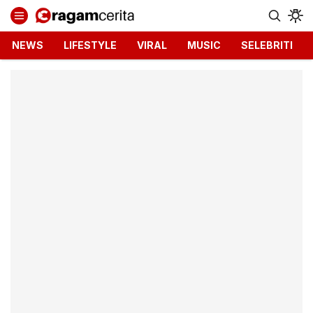
Ragamcerita.com
Informasi Terbaru dan Terkini
NEWS
LIFESTYLE
VIRAL
MUSIC
SELEBRITI