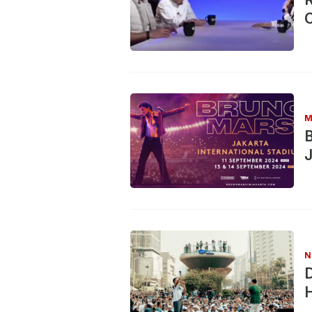
C
M
J
N