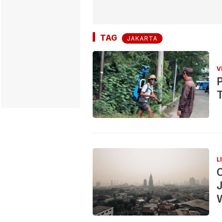
TAG
JAKARTA
V
T
L
C
J