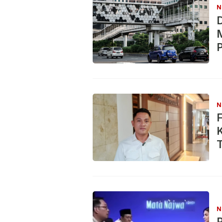
N
D
M
P
N
K
T
N
R