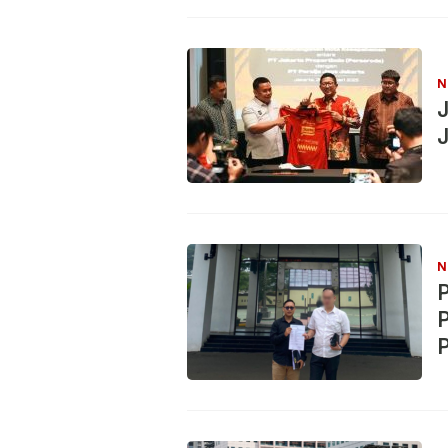
N
J
J
N
P
P