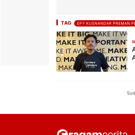
TAG
EPY KUSNANDAR PREMAN P
S
A
Sud