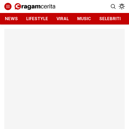
Ragamcerita.com
Informasi Terbaru dan Terkini
NEWS
LIFESTYLE
VIRAL
MUSIC
SELEBRITI