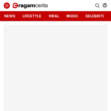
Ragamcerita.com
Informasi Terbaru dan Terkini
NEWS
LIFESTYLE
VIRAL
MUSIC
SELEBRITI