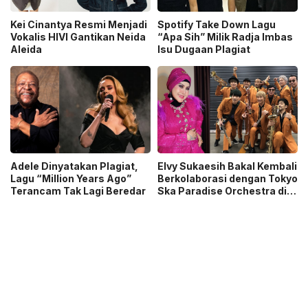
Kei Cinantya Resmi Menjadi
Spotify Take Down Lagu
Vokalis HIVI Gantikan Neida
“Apa Sih” Milik Radja Imbas
Aleida
Isu Dugaan Plagiat
Adele Dinyatakan Plagiat,
Elvy Sukaesih Bakal Kembali
Lagu “Million Years Ago”
Berkolaborasi dengan Tokyo
Terancam Tak Lagi Beredar
Ska Paradise Orchestra di
Synchronize Fest 2025