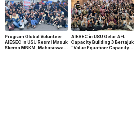
Program Global Volunteer
AIESEC in USU Gelar AFL
AIESEC in USU Resmi Masuk
Capacity Building 3 Bertajuk
Skema MBKM, Mahasiswa
“Value Equation: Capacity
Bisa Konversi hingga 6 SKS
Price It Right Grow It Smart
Building”