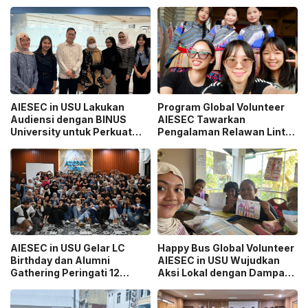
AIESEC in USU Lakukan
Program Global Volunteer
Audiensi dengan BINUS
AIESEC Tawarkan
University untuk Perkuat
Pengalaman Relawan Lintas
Sinergi Pengembangan
Negara
Mahasiswa
AIESEC in USU Gelar LC
Happy Bus Global Volunteer
Birthday dan Alumni
AIESEC in USU Wujudkan
Gathering Peringati 12
Aksi Lokal dengan Dampak
Tahun Organisasi
Global