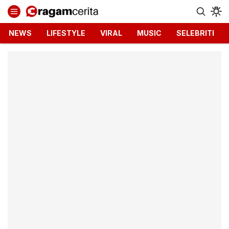
Ragamcerita.com
Informasi Terbaru dan Terkini
NEWS
LIFESTYLE
VIRAL
MUSIC
SELEBRITI