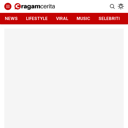
Ragamcerita.com
Informasi Terbaru dan Terkini
NEWS
LIFESTYLE
VIRAL
MUSIC
SELEBRITI