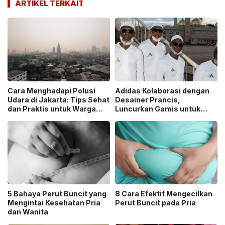
ARTIKEL TERKAIT
Cara Menghadapi Polusi
Adidas Kolaborasi dengan
Udara di Jakarta: Tips Sehat
Desainer Prancis,
dan Praktis untuk Warga
Luncurkan Gamis untuk
Kota
Sambut Ramadan
5 Bahaya Perut Buncit yang
8 Cara Efektif Mengecilkan
Mengintai Kesehatan Pria
Perut Buncit pada Pria
dan Wanita