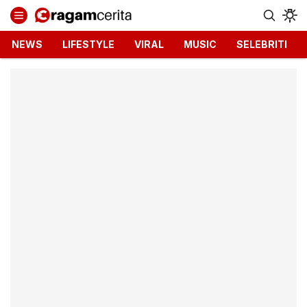
Ragamcerita.com
Informasi Terbaru dan Terkini
NEWS
LIFESTYLE
VIRAL
MUSIC
SELEBRITI