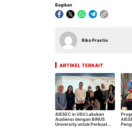
Bagikan
Riko Prastio
ARTIKEL TERKAIT
AIESEC in USU Lakukan
Prog
Audiensi dengan BINUS
AIES
University untuk Perkuat
Peng
Sinergi Pengembangan
Lint