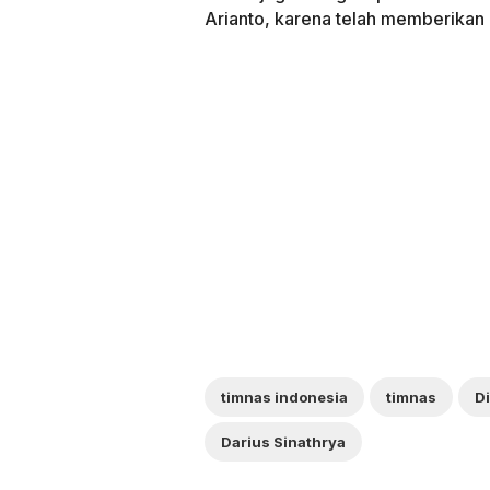
Arianto, karena telah memberika
timnas indonesia
timnas
D
Darius Sinathrya