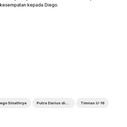
n kesempatan kepada Diego.
iego Sinathrya
Putra Darius dicoret Timnas
Timnas U-16