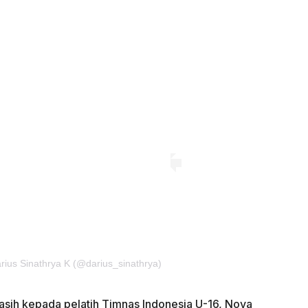
rius Sinathrya K (@darius_sinathrya)
asih kepada pelatih Timnas Indonesia U-16, Nova