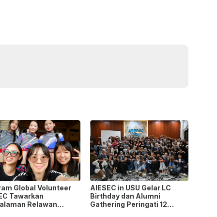
ram Global Volunteer
AIESEC in USU Gelar LC
EC Tawarkan
Birthday dan Alumni
alaman Relawan
Gathering Peringati 12
as Negara
Tahun Organisasi