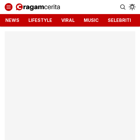
Ragamcerita.com
Informasi Terbaru dan Terkini
NEWS
LIFESTYLE
VIRAL
MUSIC
SELEBRITI