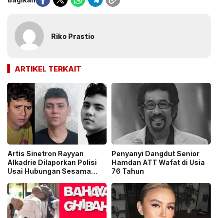
Riko Prastio
ARTIKEL TERKAIT
Artis Sinetron Rayyan
Penyanyi Dangdut Senior
Alkadrie Dilaporkan Polisi
Hamdan ATT Wafat di Usia
Usai Hubungan Sesama
76 Tahun
Jenis Berujung Pemerasan