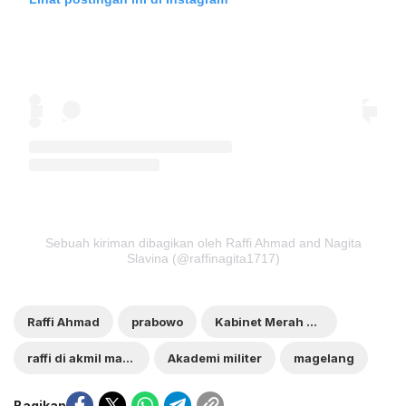
Sebuah kiriman dibagikan oleh Raffi Ahmad and Nagita
Slavina (@raffinagita1717)
Raffi Ahmad
prabowo
Kabinet Merah Putih
raffi di akmil magelang
Akademi militer
magelang
Bagikan