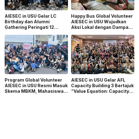
AIESEC in USU Gelar LC
Happy Bus Global Volunteer
Birthday dan Alumni
AIESEC in USU Wujudkan
Gathering Peringati 12
Aksi Lokal dengan Dampak
Tahun Organisasi
Global
Program Global Volunteer
AIESEC in USU Gelar AFL
AIESEC in USU Resmi Masuk
Capacity Building 3 Bertajuk
Skema MBKM, Mahasiswa
“Value Equation: Capacity
Bisa Konversi hingga 6 SKS
Price It Right Grow It Smart
Building”