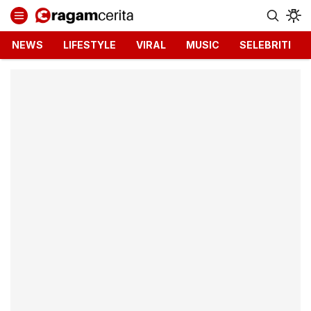
Ragamcerita.com
Informasi Terbaru dan Terkini
NEWS
LIFESTYLE
VIRAL
MUSIC
SELEBRITI