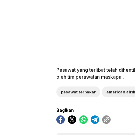
Pesawat yang terlibat telah dihent
oleh tim perawatan maskapai.
pesawat terbakar
american airl
Bagikan