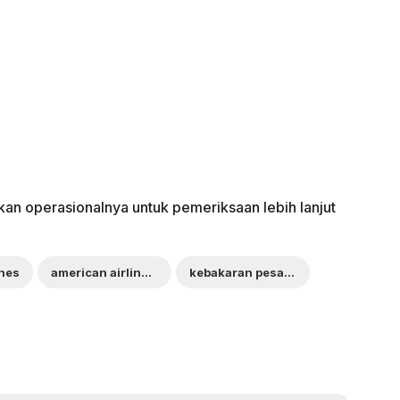
ikan operasionalnya untuk pemeriksaan lebih lanjut
ines
american airlines terbakar
kebakaran pesawat