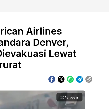
ican Airlines
Bandara Denver,
ievakuasi Lewat
rurat
Perbesar