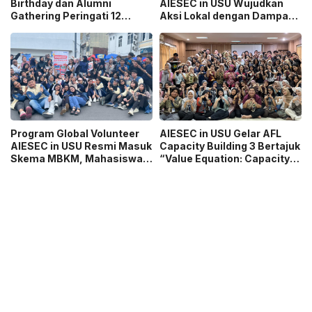
Birthday dan Alumni
AIESEC in USU Wujudkan
Gathering Peringati 12
Aksi Lokal dengan Dampak
Tahun Organisasi
Global
Program Global Volunteer
AIESEC in USU Gelar AFL
AIESEC in USU Resmi Masuk
Capacity Building 3 Bertajuk
Skema MBKM, Mahasiswa
“Value Equation: Capacity
Bisa Konversi hingga 6 SKS
Price It Right Grow It Smart
Building”