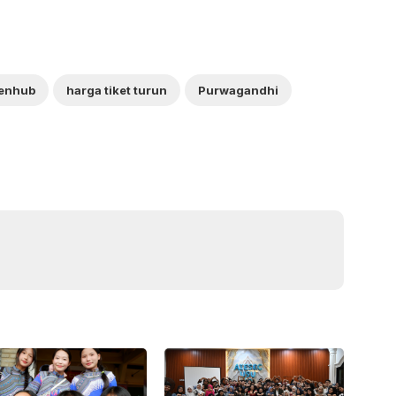
enhub
harga tiket turun
Purwagandhi