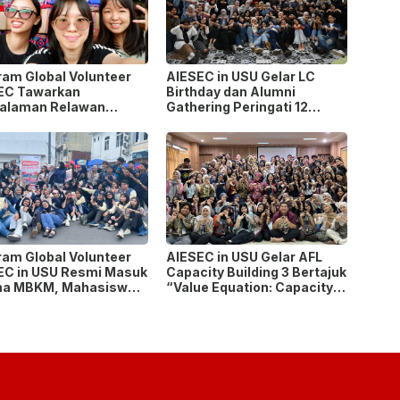
ram Global Volunteer
AIESEC in USU Gelar LC
EC Tawarkan
Birthday dan Alumni
alaman Relawan
Gathering Peringati 12
as Negara
Tahun Organisasi
ram Global Volunteer
AIESEC in USU Gelar AFL
EC in USU Resmi Masuk
Capacity Building 3 Bertajuk
a MBKM, Mahasiswa
“Value Equation: Capacity
 Konversi hingga 6 SKS
Price It Right Grow It Smart
Building”