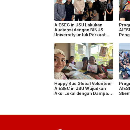
AIESEC in USU Lakukan
Prog
Audiensi dengan BINUS
AIES
University untuk Perkuat
Peng
Sinergi Pengembangan
Lint
Mahasiswa
Happy Bus Global Volunteer
Prog
AIESEC in USU Wujudkan
AIES
Aksi Lokal dengan Dampak
Skem
Global
Bisa