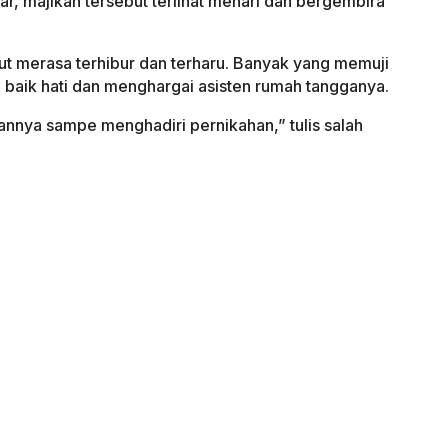
ar, majikan tersebut terlihat menari dan bergembira
ut merasa terhibur dan terharu. Banyak yang memuji
u baik hati dan menghargai asisten rumah tangganya.
annya sampe menghadiri pernikahan,” tulis salah