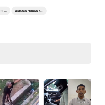
pernikahan ART dihadiri majikan Arab Saudi
Asisten rumah tangga