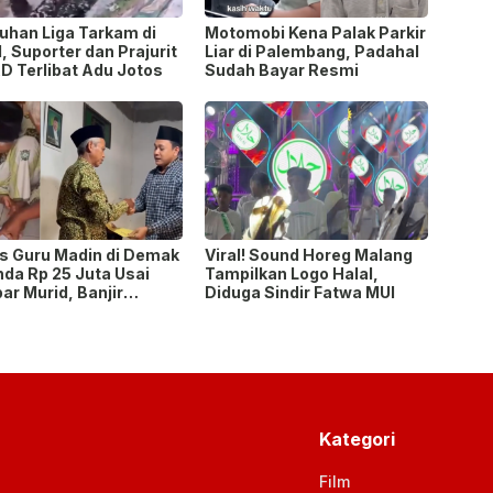
uhan Liga Tarkam di
Motomobi Kena Palak Parkir
, Suporter dan Prajurit
Liar di Palembang, Padahal
D Terlibat Adu Jotos
Sudah Bayar Resmi
s Guru Madin di Demak
Viral! Sound Horeg Malang
nda Rp 25 Juta Usai
Tampilkan Logo Halal,
r Murid, Banjir
Diduga Sindir Fatwa MUI
ngan dan Donasi
Kategori
Film