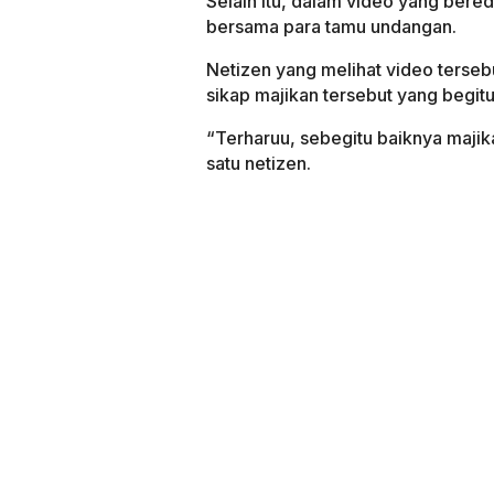
Selain itu, dalam video yang bered
bersama para tamu undangan.
Netizen yang melihat video terseb
sikap majikan tersebut yang begit
“Terharuu, sebegitu baiknya majik
satu netizen.