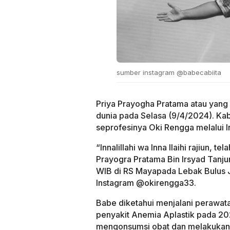
sumber instagram @babecabiita
Priya Prayogha Pratama atau yang
dunia pada Selasa (9/4/2024). Ka
seprofesinya Oki Rengga melalui I
“Innalillahi wa Inna Ilaihi rajiun, 
Prayogra Pratama Bin Irsyad Tanjun
WIB di RS Mayapada Lebak Bulus J
Instagram @okirengga33.
Babe diketahui menjalani perawat
penyakit Anemia Aplastik pada 202
mengonsumsi obat dan melakukan tr