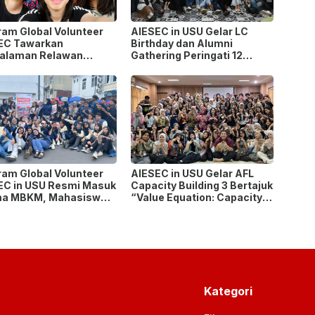
ram Global Volunteer
AIESEC in USU Gelar LC
EC Tawarkan
Birthday dan Alumni
alaman Relawan
Gathering Peringati 12
as Negara
Tahun Organisasi
ram Global Volunteer
AIESEC in USU Gelar AFL
EC in USU Resmi Masuk
Capacity Building 3 Bertajuk
a MBKM, Mahasiswa
“Value Equation: Capacity
 Konversi hingga 6 SKS
Price It Right Grow It Smart
Building”
Kategori