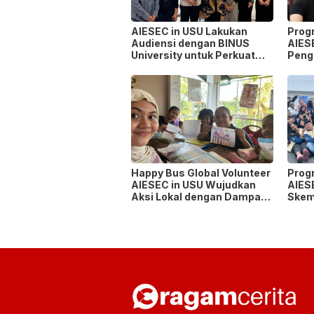
AIESEC in USU Lakukan
Prog
Audiensi dengan BINUS
AIES
University untuk Perkuat
Peng
Sinergi Pengembangan
Lint
Mahasiswa
Happy Bus Global Volunteer
Prog
AIESEC in USU Wujudkan
AIES
Aksi Lokal dengan Dampak
Skem
Global
Bisa