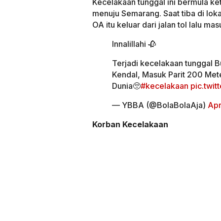
Kecelakaan tunggal ini bermula ket
menuju Semarang. Saat tiba di lok
OA itu keluar dari jalan tol lalu masu
Innalillahi 🥀
Terjadi kecelakaan tunggal B
Kendal, Masuk Parit 200 Met
Dunia🥺
#kecelakaan
pic.twi
— YBBA (@BolaBolaAja)
Apr
Korban Kecelakaan