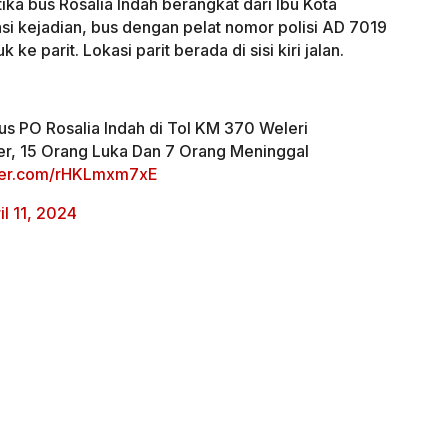
ika bus Rosalia Indah berangkat dari Ibu Kota
asi kejadian, bus dengan pelat nomor polisi AD 7019
k ke parit. Lokasi parit berada di sisi kiri jalan.
us PO Rosalia Indah di Tol KM 370 Weleri
er, 15 Orang Luka Dan 7 Orang Meninggal
tter.com/rHKLmxm7xE
il 11, 2024