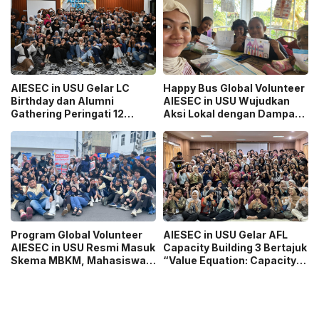
AIESEC in USU Gelar LC
Happy Bus Global Volunteer
Birthday dan Alumni
AIESEC in USU Wujudkan
Gathering Peringati 12
Aksi Lokal dengan Dampak
Tahun Organisasi
Global
Program Global Volunteer
AIESEC in USU Gelar AFL
AIESEC in USU Resmi Masuk
Capacity Building 3 Bertajuk
Skema MBKM, Mahasiswa
“Value Equation: Capacity
Bisa Konversi hingga 6 SKS
Price It Right Grow It Smart
Building”