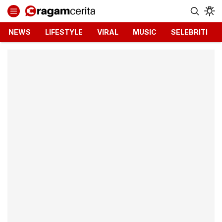
Ragamcerita.com
Informasi Terbaru dan Terkini
NEWS
LIFESTYLE
VIRAL
MUSIC
SELEBRITI