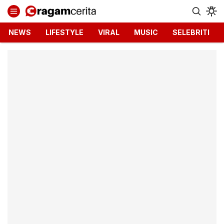
Ragamcerita.com
Informasi Terbaru dan Terkini
NEWS
LIFESTYLE
VIRAL
MUSIC
SELEBRITI