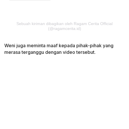
Sebuah kiriman dibagikan oleh Ragam Cerita Official
(@ragamcerita.id)
Weni juga meminta maaf kepada pihak-pihak yang
merasa terganggu dengan video tersebut.