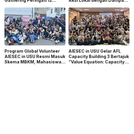
Gathering Peringati 12
Aksi Lokal dengan Dampak
Tahun Organisasi
Global
Program Global Volunteer
AIESEC in USU Gelar AFL
AIESEC in USU Resmi Masuk
Capacity Building 3 Bertajuk
Skema MBKM, Mahasiswa
“Value Equation: Capacity
Bisa Konversi hingga 6 SKS
Price It Right Grow It Smart
Building”