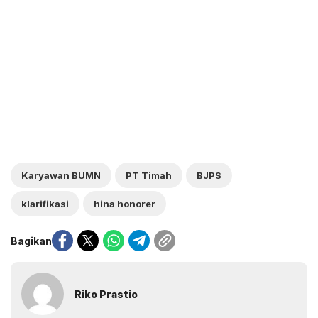
Karyawan BUMN
PT Timah
BJPS
klarifikasi
hina honorer
Bagikan
Riko Prastio