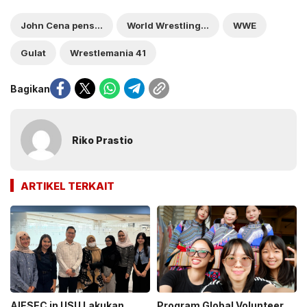
John Cena pensiun
World Wrestling Entertainment
WWE
Gulat
Wrestlemania 41
Bagikan
Riko Prastio
ARTIKEL TERKAIT
AIESEC in USU Lakukan
Program Global Volunteer