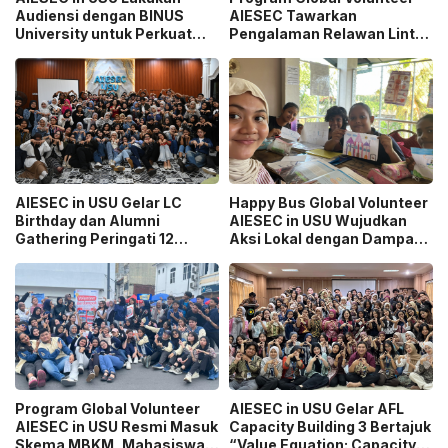
Audiensi dengan BINUS
AIESEC Tawarkan
University untuk Perkuat
Pengalaman Relawan Lintas
Sinergi Pengembangan
Negara
Mahasiswa
AIESEC in USU Gelar LC
Happy Bus Global Volunteer
Birthday dan Alumni
AIESEC in USU Wujudkan
Gathering Peringati 12
Aksi Lokal dengan Dampak
Tahun Organisasi
Global
Program Global Volunteer
AIESEC in USU Gelar AFL
AIESEC in USU Resmi Masuk
Capacity Building 3 Bertajuk
Skema MBKM, Mahasiswa
“Value Equation: Capacity