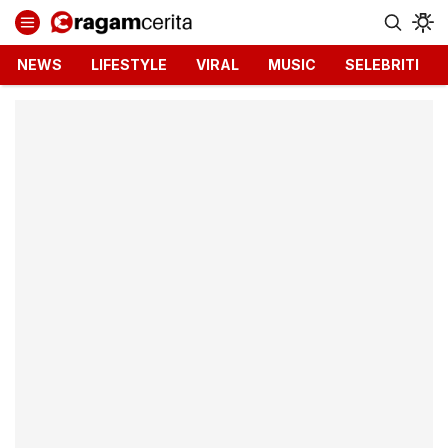
Ragamcerita.com
Informasi Terbaru dan Terkini
NEWS
LIFESTYLE
VIRAL
MUSIC
SELEBRITI