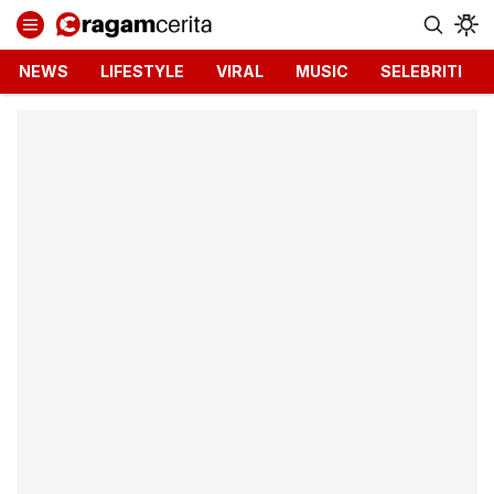
Ragamcerita.com
Informasi Terbaru dan Terkini
NEWS
LIFESTYLE
VIRAL
MUSIC
SELEBRITI