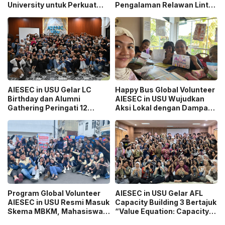
University untuk Perkuat
Pengalaman Relawan Lintas
Sinergi Pengembangan
Negara
Mahasiswa
AIESEC in USU Gelar LC
Happy Bus Global Volunteer
Birthday dan Alumni
AIESEC in USU Wujudkan
Gathering Peringati 12
Aksi Lokal dengan Dampak
Tahun Organisasi
Global
Program Global Volunteer
AIESEC in USU Gelar AFL
AIESEC in USU Resmi Masuk
Capacity Building 3 Bertajuk
Skema MBKM, Mahasiswa
“Value Equation: Capacity
Bisa Konversi hingga 6 SKS
Price It Right Grow It Smart