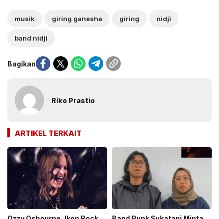
musik
giring ganesha
giring
nidji
band nidji
Bagikan
Riko Prastio
ARTIKEL TERKAIT
Ozzy Osbourne, Ikon Rock
Band Punk Sukatani Minta