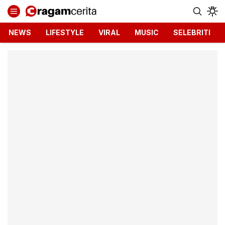
Ragamcerita.com
Informasi Terbaru dan Terkini
NEWS
LIFESTYLE
VIRAL
MUSIC
SELEBRITI