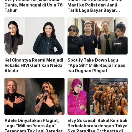
Dunia, Meninggal di Usia 76
Maaf ke Polisi dan Janji
Tahun
Tarik Lagu Bayar Bayar
Bayar
Kei Cinantya Resmi Menjadi
Spotify Take Down Lagu
Vokalis HIVI Gantikan Neida
“Apa Sih” Milik Radja Imbas
Aleida
Isu Dugaan Plagiat
Adele Dinyatakan Plagiat,
Elvy Sukaesih Bakal Kembali
Lagu “Million Years Ago”
Berkolaborasi dengan Tokyo
Terancam Tak Lagi Beredar
Ska Paradise Orchestra di