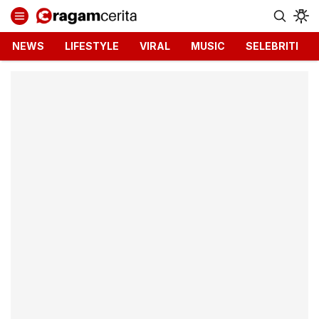
Ragamcerita.com
Informasi Terbaru dan Terkini
NEWS
LIFESTYLE
VIRAL
MUSIC
SELEBRITI