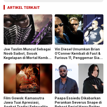
ARTIKEL TERKAIT
Joe Taslim Muncul Sebagai
Vin Diesel Umumkan Brian
Noob Saibot, Sosok
O’Conner Kembali di Fast &
Kegelapan di Mortal Kombat
Furious 11, Penggemar Siap
2
Nostalgia
Film Gowok: Kamasutra
Paapa Essiedu Dikabarkan
Jawa Tuai Apresiasi,
Perankan Severus Snape di
Angkat Tradisi Seksualitas
Reboot Serial Harry Potter