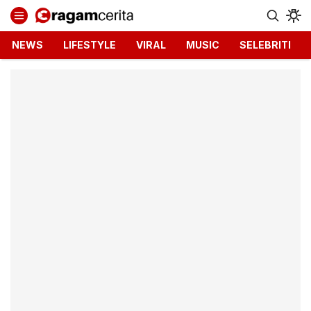
Ragamcerita.com
Informasi Terbaru dan Terkini
NEWS
LIFESTYLE
VIRAL
MUSIC
SELEBRITI