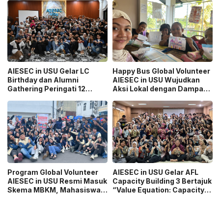
Mahasiswa
AIESEC in USU Gelar LC
Happy Bus Global Volunteer
Birthday dan Alumni
AIESEC in USU Wujudkan
Gathering Peringati 12
Aksi Lokal dengan Dampak
Tahun Organisasi
Global
Program Global Volunteer
AIESEC in USU Gelar AFL
AIESEC in USU Resmi Masuk
Capacity Building 3 Bertajuk
Skema MBKM, Mahasiswa
“Value Equation: Capacity
Bisa Konversi hingga 6 SKS
Price It Right Grow It Smart
Building”