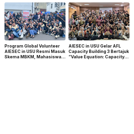
Tahun Organisasi
Global
Program Global Volunteer
AIESEC in USU Gelar AFL
AIESEC in USU Resmi Masuk
Capacity Building 3 Bertajuk
Skema MBKM, Mahasiswa
“Value Equation: Capacity
Bisa Konversi hingga 6 SKS
Price It Right Grow It Smart
Building”