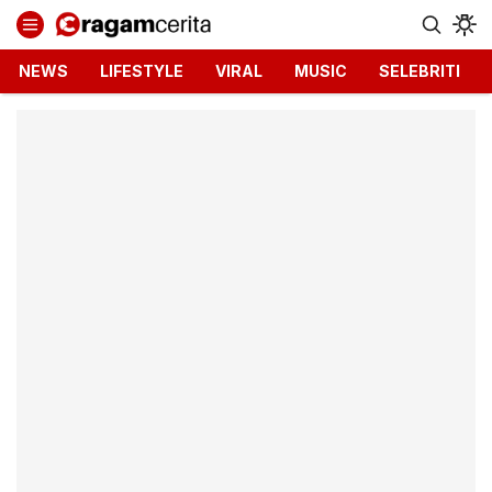
Ragamcerita.com
Informasi Terbaru dan Terkini
NEWS
LIFESTYLE
VIRAL
MUSIC
SELEBRITI